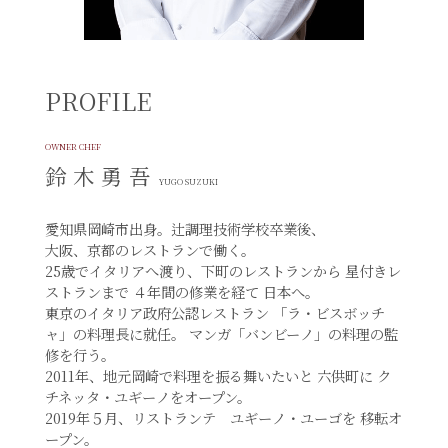
PROFILE
OWNER CHEF
鈴 木 勇 吾
YUGO SUZUKI
愛知県岡崎市出身。辻調理技術学校卒業後、
大阪、京都のレストランで働く。
25歳でイタリアへ渡り、下町のレストランから
星付きレ
ストランまで
４年間の修業を経て
日本へ。
東京のイタリア政府公認レストラン
「ラ・ビスボッチ
ャ」の料理長に就任。
マンガ「バンビーノ」の料理の監
修を行う。
2011年、地元岡崎で料理を振る舞いたいと
六供町に
ク
チネッタ・ユギーノをオープン。
2019年５月、リストランテ ユギーノ・ユーゴを
移転オ
ープン。