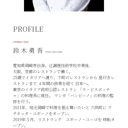
PROFILE
OWNER CHEF
鈴 木 勇 吾
YUGO SUZUKI
愛知県岡崎市出身。辻調理技術学校卒業後、
大阪、京都のレストランで働く。
25歳でイタリアへ渡り、下町のレストランから
星付きレ
ストランまで
４年間の修業を経て
日本へ。
東京のイタリア政府公認レストラン
「ラ・ビスボッチ
ャ」の料理長に就任。
マンガ「バンビーノ」の料理の監
修を行う。
2011年、地元岡崎で料理を振る舞いたいと
六供町に
ク
チネッタ・ユギーノをオープン。
2019年５月、リストランテ ユギーノ・ユーゴを
移転オ
ープン。